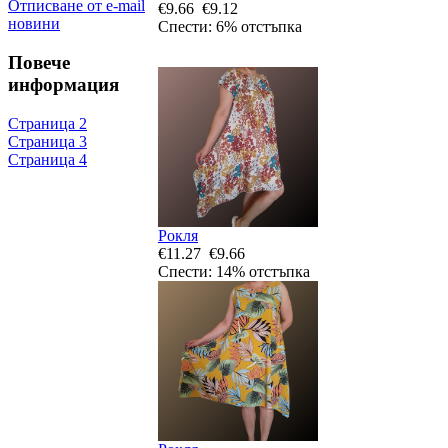
Отписване от e-mail
€9.66
€9.12
новини
Спести: 6% отстъпка
Повече
информация
Страница 2
Страница 3
Страница 4
Рокля
€11.27
€9.66
Спести: 14% отстъпка