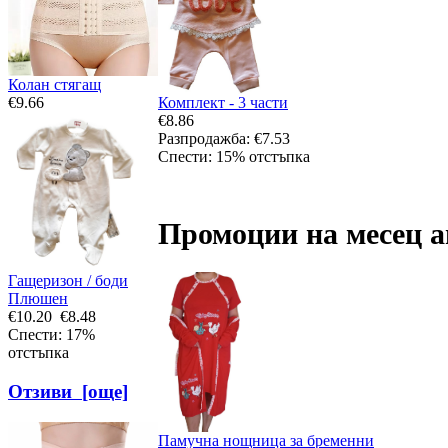
Колан стягащ
Комплект - 3 части
€9.66
€8.86
Разпродажба: €7.53
Спести: 15% отстъпка
Промоции на месец а
Гащеризон / боди
Плюшен
€10.20
€8.48
Спести: 17%
отстъпка
Отзиви [още]
Памучна нощница за бременни