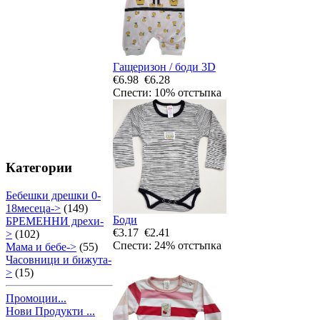
Гащеризон / боди 3D
€6.98
€6.28
Спести: 10% отстъпка
Категории
Бебешки дрешки 0-
18месеца->
(149)
Боди
БРЕМЕННИ дрехи-
€3.17
€2.41
>
(102)
Спести: 24% отстъпка
Мама и бебе->
(55)
Часовници и бижута-
>
(15)
Промоции...
Нови Продукти ...