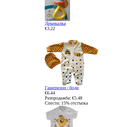
Дрънкалка
€3.22
Гащеризон / боди
€6.44
Разпродажба: €5.48
Спести: 15% отстъпка