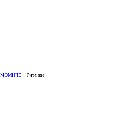
:
МОМИЧЕ
:: Ританки