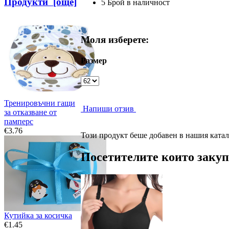
Продукти [още]
5 Брой в наличност
Моля изберете:
Размер
Тренировъчни гащи
Напиши отзив
за отказване от
памперс
€3.76
Този продукт беше добавен в нашия катало
Посетителите които закупи
Кутийка за косичка
€1.45