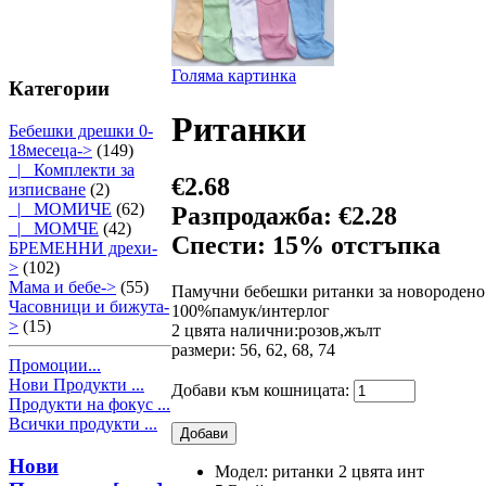
Голяма картинка
Категории
Ританки
Бебешки дрешки 0-
18месеца
->
(149)
|_ Комплекти за
€2.68
изписване
(2)
|_ МОМИЧЕ
(62)
Разпродажба: €2.28
|_ МОМЧЕ
(42)
Спести: 15% отстъпка
БРЕМЕННИ дрехи-
>
(102)
Мама и бебе->
(55)
Памучни бебешки ританки за новородено.
Часовници и бижута-
100%памук/интерлог
>
(15)
2 цвята налични:розов,жълт
размери: 56, 62, 68, 74
Промоции...
Нови Продукти ...
Добави към кошницата:
Продукти на фокус ...
Всички продукти ...
Нови
Модел: ританки 2 цвята инт