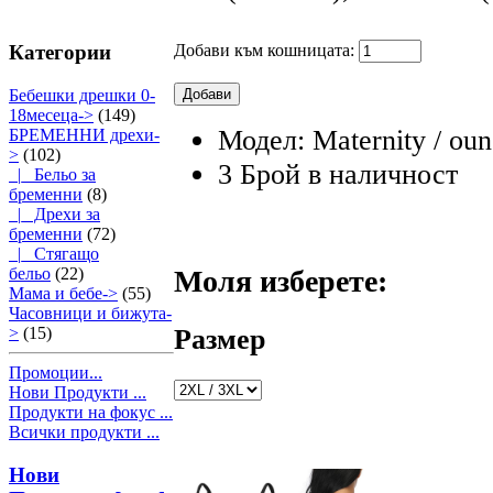
Категории
Добави към кошницата:
Бебешки дрешки 0-
18месеца->
(149)
Модел: Maternity / ou
БРЕМЕННИ дрехи
-
>
(102)
3 Брой в наличност
|_ Бельо за
бременни
(8)
|_ Дрехи за
бременни
(72)
|_ Стягащо
бельо
(22)
Моля изберете:
Мама и бебе->
(55)
Часовници и бижута-
Размер
>
(15)
Промоции...
Нови Продукти ...
Продукти на фокус ...
Всички продукти ...
Нови