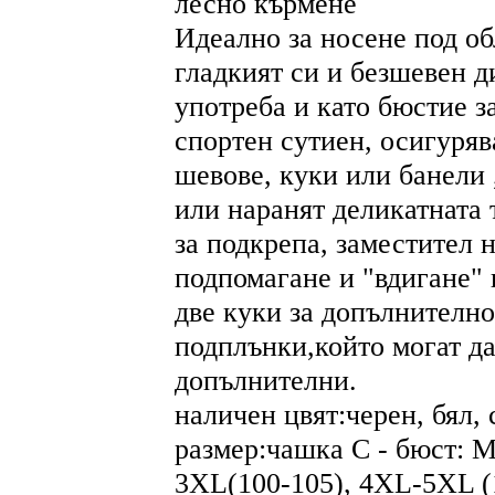
лесно кърмене
Идеално за носене под об
гладкият си и безшевен д
употреба и като бюстие 
спортен сутиен, осигуряв
шевове, куки или банели 
или наранят деликатната 
за подкрепа, заместител 
подпомагане и "вдигане" 
две куки за допълнителн
подплънки,който могат да
допълнителни.
наличен цвят:черен, бял, 
размер:чашка C - бюст: M
3XL(100-105), 4XL-5XL (