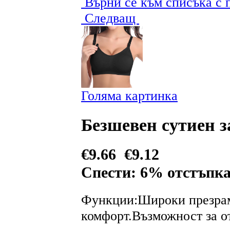
Върни се към списъка с
Следващ
Голяма картинка
Безшевен сутиен 
€9.66
€9.12
Спести: 6% отстъпк
Функции:Широки презрам
комфорт.Възможност за от