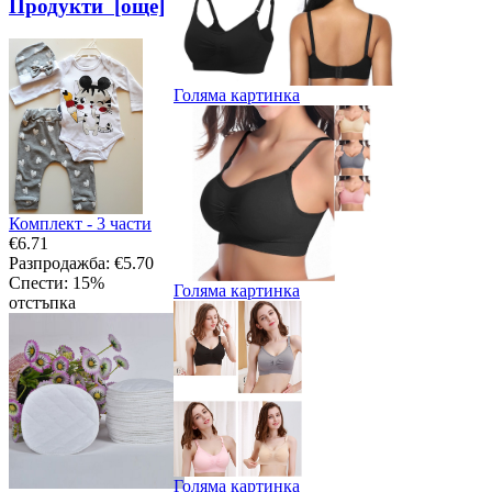
Продукти [още]
Голяма картинка
Комплект - 3 части
€6.71
Разпродажба: €5.70
Спести: 15%
Голяма картинка
отстъпка
Голяма картинка