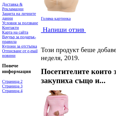
Доставка &
Рекламации
Защита на личните
данни
Голяма картинка
Условия за ползване
Контакти
Напиши отзив
Карта на сайта
Ваучър за подарък-
правила
Купони за отстъпка
Този продукт беше добаве
Отписване от e-mail
новини
неделя, 2019.
Повече
Посетителите които 
информация
закупиха също и...
Страница 2
Страница 3
Страница 4